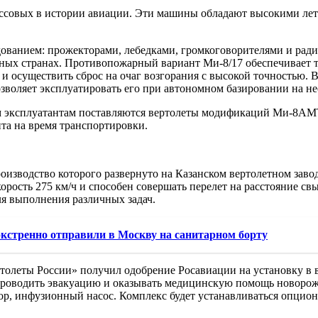
ссовых в истории авиации. Эти машины обладают высокими лет
дованием: прожекторами, лебедками, громкоговорителями и рад
ных странах. Противопожарный вариант Ми-8/17 обеспечивает 
ы и осуществить сброс на очаг возгорания с высокой точностью.
озволяет эксплуатировать его при автономном базировании на 
им эксплуатантам поставляются вертолеты модификаций Ми-8А
а на время транспортировки.
изводство которого развернуто на Казанском вертолетном завод
рость 275 км/ч и способен совершать перелет на расстояние с
я выполнения различных задач.
экстренно отправили в Москву на санитарном борту
ртолеты России» получил одобрение Росавиации на установку в 
проводить эвакуацию и оказывать медицинскую помощь новорожд
тор, инфузионный насос. Комплекс будет устанавливаться опци