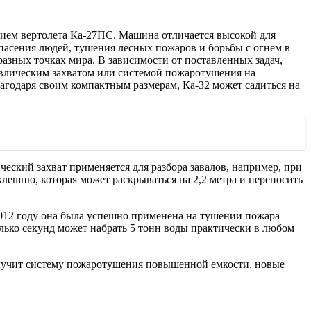
итием вертолета Ка-27ПС. Машина отличается высокой для
спасения людей, тушения лесных пожаров и борьбы с огнем в
азных точках мира. В зависимости от поставленных задач,
авлическим захватом или системой пожаротушения на
лагодаря своим компактным размерам, Ка-32 может садиться на
ческий захват применяется для разбора завалов, например, при
ешню, которая может раскрываться на 2,2 метра и переносить
2012 году она была успешно применена на тушении пожара
лько секунд может набрать 5 тонн воды практически в любом
олучит систему пожаротушения повышенной емкости, новые