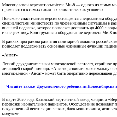
Многоцелевой вертолет семейства Ми-8 — одного из самых ма
применяться в самых сложных климатических условиях.
Поисково-спасательная версия оснащается специальным обору
специалистами министерств по чрезвычайным ситуациям в раз
внешней подвеске, которое позволяет доставить до 4000 л вод
и спецтехнику. Конструкция и оборудование вертолета Ми-8 п
В рамках программы развития санитарной авиации российск
позволяет поддерживать основные жизненные функции пациент
«Ансат»
Легкий двухдвигательный многоцелевой вертолет, серийное про
летающей скорой помощи. «Ансат» развивает максимальную ско
многоцелевой «Ансат» может быть оперативно переоснащен дл
Читайте также
Двухмесячного ребенка из Новосибирска 
В марте 2020 года Казанский вертолетный завод холдинга «Ве
перевозки неонатальных пациентов. Оборудование позволяет 
искусственной вентиляции легких, блок мониторинга, аспира
модулями.