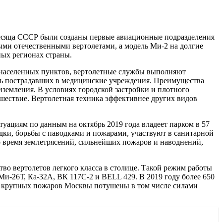
умесяца СССР были созданы первые авиационные подразделения
ыми отечественными вертолетами, а модель Ми-2 на долгие
ых регионах страны.
 населенных пунктов, вертолетные службы выполняют
ять пострадавших в медицинские учреждения. Преимущества
риземления. В условиях городской застройки и плотного
сшествие. Вертолетная техника эффективнее других видов
уациям по данным на октябрь 2019 года владеет парком в 57
ки, борьбы с паводками и пожарами, участвуют в санитарной
о время землетрясений, сильнейших пожаров и наводнений,
во вертолетов легкого класса в столице. Такой режим работы
и-26Т, Ка-32А, ВК 117С-2 и BELL 429. В 2019 году более 650
12 крупных пожаров Москвы потушены в том числе силами