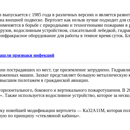
 выпускается с 1985 года в различных версиях и является разв
 на внешней подвеске. Вертолет как нельзя лучше подходит для 
рименяется в борьбе с природными и техногенными пожарами в р
грузов, водосливным устройством, спасательной лебедкой, гидр
инфракрасное оборудование для работы в темное время суток. Б
 нашли признаки инфекций
ии пострадавших из мест, где приземление затруднено. Гидравли
виженных машин. Захват представляет большую металлическую кл
ся высшим пилотажем в гражданской авиации.
 горизонтального, бокового и вертикального пожаротушения. В 
 Также используется водосливное устройство, которое за неско
ботку новейшей модификации вертолета — Ка32А11М, которая п
ную по принципу «стеклянной кабины».