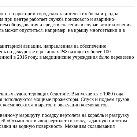
ок на территории городских клинических больниц, одна
а при центре работает служба поискового и аварийно-
ием оборудования и средств спасения в случае возникновения
ль может опуститься, например, на крышу многоэтажки и в
санитарной авиации, направленная на обеспечение
 на дежурстве в регионах РФ находится более 100
енной в 2016 году, в медицинские учреждения было перевезено
шных судов, терпящих бедствие. Выпускается с 1980 года.
мя используются мощные прожекторы. Спуск и подъем грузов
х космических аппаратов и эвакуации космонавтов.
анному маршруту, посадку вертолета на корабль и разгрузку
ией «Осьминог» вывод вертолета в точку, заданную пилотом.
садки на водную поверхность. Механизм складывания