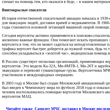
спешат на помощь тем, кто оказался в беде, ‒ в нашем материал
Винтокрылые спасатели
История отечественной спасательной авиации началась в 1930
для эвакуации людей, доставки врачей и медикаментов. В 196
годы становится основной летающей машиной скорой помощи.
Сегодня вертолеты активно применяются в поисково-спасател
жизненно важные функции. Они помогают искать пропавших лю
вертолета в том, что он может садиться на неподготовленные 
трафика вертолет быстрее доберется до нужной точки, будь то
способна укладываться в «золотой час», медицинская помощь в
В России существует несколько организаций, применяющих вер
вертолетов. Это модели Ка-32А, Ми-8МТВ-1, Ми-26Т и зарубеж
эвакуации и перевозят гуманитарные грузы. Вертолетчики МЧ
участвовали в международных операциях.
В 2003 году в Москве был создан Московский авиационный цен
был введен к Чемпионату мира по футболу 2018 года и показа
человек воспользовались помощью вертолетов Московского ав
вертолетов МАЦ.
Читайте также
Самолет МЧС доставил в Москву последн