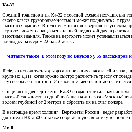
Ка-32
Средний транспортник Ка-32 с соосной схемой несущих винтов
своего класса грузоподъемностью и может поднимать 5 т груза
высотных зданиях. В течение многих лет вертолет с успехом п
вертолет может оснащаться внешней подвеской для перевозки 
высотных зданиях. Также на вертолете может устанавливаться 
площадку размером 22 на 22 метра.
Читайте также
В этом году во Внуково у 55 пассажиров
Лебедка используется для десантирования спасателей и эвакуац
крупных ДТП, когда нужно быстро расчистить трассу от обезд
груз весом до пяти тонн. Управление такой системой считает
Специально для вертолетов Ка-32 создана уникальная система
высокой сложности в одной из башен комплекса «Москва-Сити».
водоем глубиной от 2 метров и сбросить их на очаг пожара.
В настоящее время холдинг «Вертолеты России» ведет разра
двигатели ВК-2500, а также современную авионику, выполнен
Ми-8