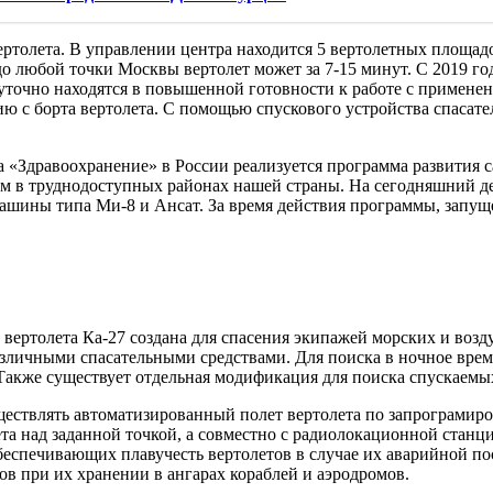
ртолета. В управлении центра находится 5 вертолетных площад
 любой точки Москвы вертолет может за 7-15 минут. С 2019 год
уточно находятся в повышенной готовности к работе с применен
 с борта вертолета. С помощью спускового устройства спасате
а «Здравоохранение» в России реализуется программа развития 
 труднодоступных районах нашей страны. На сегодняшний день
ашины типа Ми-8 и Ансат. За время действия программы, запущ
вертолета Ка-27 создана для спасения экипажей морских и возду
азличными спасательными средствами. Для поиска в ночное вре
 Также существует отдельная модификация для поиска спускаемы
ствлять автоматизированный полет вертолета по запрограмиров
ета над заданной точкой, а совместно с радиолокационной станц
еспечивающих плавучесть вертолетов в случае их аварийной по
в при их хранении в ангарах кораблей и аэродромов.