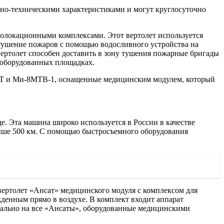
но-техническими характеристиками и могут круглосуточно
иолокационными комплексами. Этот вертолет используется
тушение пожаров с помощью водосливного устройства на
 Вертолет способен доставить в зону тушения пожарные бригады
необорудованных площадках.
МТ и Ми-8МТВ-1, оснащенные медицинским модулем, который
е. Эта машина широко используется в России в качестве
выше 500 км. С помощью быстросъемного оборудования
вертолет «Ансат» медицинского модуля с комплексом для
енным прямо в воздухе. В комплект входит аппарат
онально на все «Ансаты», оборудованные медицинскими