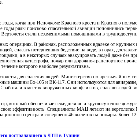
е.
-е годы, когда при Исполкоме Красного креста и Красного пол
0-е годы ряды поисково-спасательной авиации пополнились перв
 Вертолеты стали незаменимыми помощниками в труднодоступн
ьных операциях. В районах, расположенных вдалеке от крупных
дей, спасать потерпевших бедствие на воде, в горах, доставл
площадки, а в некоторых случаях эвакуировать людей даже без п
 техногенная катастрофа, пожар или дорожно-транспортное прои
 течение которого наиболее результативна.
толеты для спасения людей. Министерство по чрезвычайным сит
ные машины Бо-105 и ВК-117. Они используются для авиаразвед
С работали в местах вооруженных конфликтов, спасали людей в
тр, который обеспечивает ежедневное и круглосуточное дежурст
л свою эффективность. Специалисты МАЦ летают на вертолетах М
иационного центра и совершено 46 вылетов на пожары. Более 
его пострадавшего в ДТП в Турции