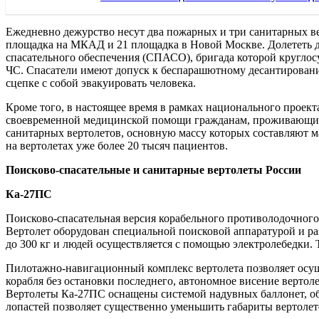
Ежедневно дежурство несут два пожарных и три санитарных ве
площадка на МКАД и 21 площадка в Новой Москве. Долететь до
спасательного обеспечения (СПАСО), бригада которой круглос
ЧС. Спасатели имеют допуск к беспарашютному десантированию
сцепке с собой эвакуировать человека.
Кроме того, в настоящее время в рамках национального проект
своевременной медицинской помощи гражданам, проживающим в
санитарных вертолетов, основную массу которых составляют м
на вертолетах уже более 20 тысяч пациентов.
Поисково-спасательные и санитарные вертолеты России
Ка-27ПС
Поисково-спасательная версия корабельного противолодочного 
Вертолет оборудован специальной поисковой аппаратурой и р
до 300 кг и людей осуществляется с помощью электролебедки.
Пилотажно-навигационный комплекс вертолета позволяет осуще
корабля без остановки последнего, автономное висение вертол
Вертолеты Ка-27ПС оснащены системой надувных баллонет, об
лопастей позволяет существенно уменьшить габариты вертолето