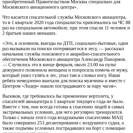
приобретенный Правительством Москвы специально для
Московского авиационного центра».
Что касается спасательной службы Московского авиацентра,
то в 1 квартале 2020 года специалисты привлекались на ЧС 88
раз на специальном автомобиле, при этом спасли 11 человек и
2 братьев наших меньших.
«Это, в основном, выезды на ДТП, социально-бытовые, один
раз вызывали на поиски потерявшегося в лесу, — рассказал
начальник службы поискового и аварийно-спасательного
обеспечения Московского авиацентра Александр Панормов.
— Случилось это в конце февраля, около 23.00 на пульт
дежурного позвонила женщина и попросила помочь ее мужу,
который ушел гулять в лес, упал там и сломал ногу. Наши
ребята немедленно выехали для поиска мужчины и вместе с
Центром «Лидер» нашли пострадавшего за пару часов».
Вызовов, где требовалось бы применение вертолета, у
спасателей авиацентра в 1 квартале текущего года не было.
Вместе с тем, они всегда готовы к спасению людей в самых
экстремальных условиях, для чего регулярно тренируются.
Только с начала этого года воздушными спасателями МАЦ
было совершено 253 десантирования с воздушного судна, а
также подъемы условных пострадавших на борт с помощью