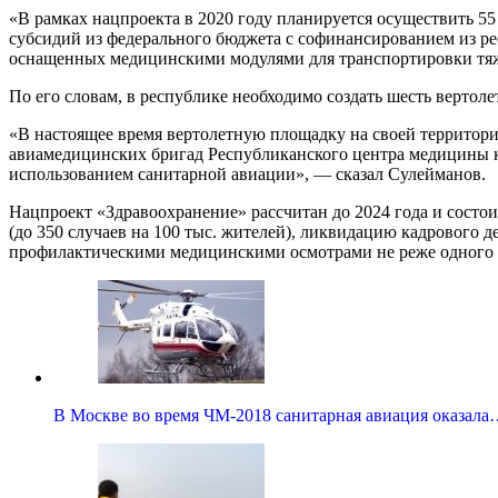
«В рамках нацпроекта в 2020 году планируется осуществить 55 
субсидий из федерального бюджета с софинансированием из р
оснащенных медицинскими модулями для транспортировки тяже
По его словам, в республике необходимо создать шесть вертол
«В настоящее время вертолетную площадку на своей территори
авиамедицинских бригад Республиканского центра медицины к
использованием санитарной авиации», — сказал Сулейманов.
Нацпроект «Здравоохранение» рассчитан до 2024 года и состои
(до 350 случаев на 100 тыс. жителей), ликвидацию кадрового
профилактическими медицинскими осмотрами не реже одного ра
В Москве во время ЧМ-2018 санитарная авиация оказал