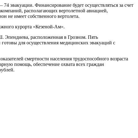
 — 74 эвакуации. Финансирование будет осуществляться за счет
иакомпаний, располагающих вертолетной авиацией,
н не имеет собственного вертолета.
лыжного курорта «Кезеной-Ам».
Ш. Эпендиева, расположенная в Грозном. Пять
 готовы для осуществления медицинских эвакуаций с
оказателей смертности населения трудоспособного возраста
арную помощь, обеспечение охвата всех граждан
рублей.