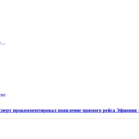
ые…
тие
сперт прокомментировал появление прямого рейса Эфиопия -