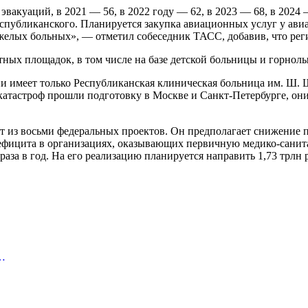
эвакуаций, в 2021 — 56, в 2022 году — 62, в 2023 — 68, в 2024
еспубликанского. Планируется закупка авиационных услуг у ав
лых больных», — отметил собеседник ТАСС, добавив, что регио
етных площадок, в том числе на базе детской больницы и горно
и имеет только Республиканская клиническая больница им. Ш. 
атастроф прошли подготовку в Москве и Санкт-Петербурге, они
т из восьми федеральных проектов. Он предполагает снижение п
 дефицита в организациях, оказывающих первичную медико-санит
за в год. На его реализацию планируется направить 1,73 трлн 
а…