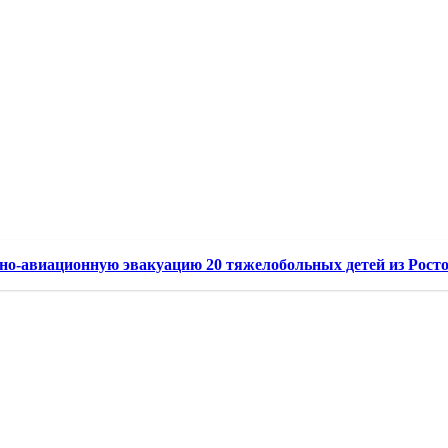
но-авиационную эвакуацию 20 тяжелобольных детей из Росто