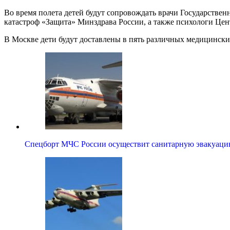
Во время полета детей будут сопровождать врачи Государстве
катастроф «Защита» Минздрава России, а также психологи Це
В Москве дети будут доставлены в пять различных медицинск
Спецборт МЧС России осуществит санитарную эвакуа