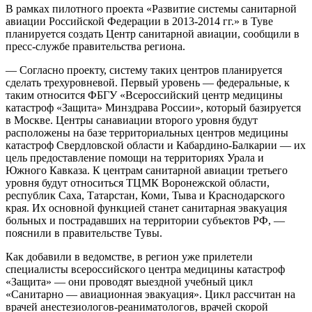
В рамках пилотного проекта «Развитие системы санитарной
авиации Российской Федерации в 2013-2014 гг.» в Туве
планируется создать Центр санитарной авиации, сообщили в
пресс-службе правительства региона.
— Согласно проекту, систему таких центров планируется
сделать трехуровневой. Первый уровень — федеральные, к
таким относится ФБГУ «Всероссийский центр медицины
катастроф «Защита» Минздрава России», который базируется
в Москве. Центры санавиации второго уровня будут
расположены на базе территориальных центров медицины
катастроф Свердловской области и Кабардино-Балкарии — их
цель предоставление помощи на территориях Урала и
Южного Кавказа. К центрам санитарной авиации третьего
уровня будут относиться ТЦМК Воронежской области,
республик Саха, Татарстан, Коми, Тыва и Краснодарского
края. Их основной функцией станет санитарная эвакуация
больных и пострадавших на территории субъектов РФ, —
пояснили в правительстве Тувы.
Как добавили в ведомстве, в регион уже прилетели
специалисты всероссийского центра медицины катастроф
«Защита» — они проводят выездной учебный цикл
«Санитарно — авиационная эвакуация». Цикл рассчитан на
врачей анестезиологов-реаниматологов, врачей скорой