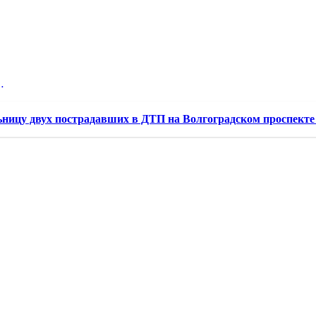
…
ницу двух пострадавших в ДТП на Волгоградском проспекте