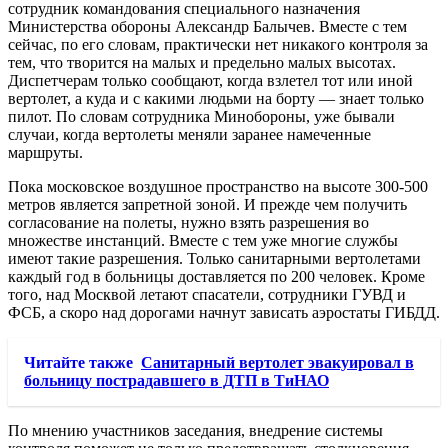
сотрудник командования специального назначения
Министерства обороны Александр Балычев. Вместе с тем
сейчас, по его словам, практически нет никакого контроля за
тем, что творится на малых и предельно малых высотах.
Диспетчерам только сообщают, когда взлетел тот или иной
вертолет, а куда и с какими людьми на борту — знает только
пилот. По словам сотрудника Минобороны, уже бывали
случаи, когда вертолеты меняли заранее намеченные
маршруты.
Пока московское воздушное пространство на высоте 300-500
метров является запретной зоной. И прежде чем получить
согласование на полеты, нужно взять разрешения во
множестве инстанций. Вместе с тем уже многие службы
имеют такие разрешения. Только санитарными вертолетами
каждый год в больницы доставляется по 200 человек. Кроме
того, над Москвой летают спасатели, сотрудники ГУВД и
ФСБ, а скоро над дорогами начнут зависать аэростаты ГИБДД.
Читайте также
Санитарный вертолет эвакуировал в
больницу пострадавшего в ДТП в ТиНАО
По мнению участников заседания, внедрение системы