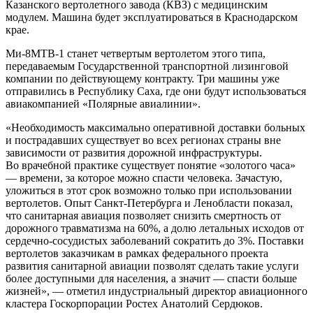
Казанского вертолетного завода (КВЗ) с медицинским
модулем. Машина будет эксплуатироваться в Краснодарском
крае.
Ми-8МТВ-1 станет четвертым вертолетом этого типа,
передаваемым Государственной транспортной лизинговой
компании по действующему контракту. Три машины уже
отправились в Республику Саха, где они будут использоваться
авиакомпанией «Полярные авиалинии».
«Необходимость максимально оперативной доставки больных
и пострадавших существует во всех регионах страны вне
зависимости от развития дорожной инфраструктуры.
Во врачебной практике существует понятие «золотого часа»
— времени, за которое можно спасти человека. Зачастую,
уложиться в этот срок возможно только при использовании
вертолетов. Опыт Санкт-Петербурга и Ленобласти показал,
что санитарная авиация позволяет снизить смертность от
дорожного травматизма на 60%, а долю летальных исходов от
сердечно-сосудистых заболеваний сократить до 3%. Поставки
вертолетов заказчикам в рамках федерального проекта
развития санитарной авиации позволят сделать такие услуги
более доступными для населения, а значит — спасти больше
жизней», — отметил индустриальный директор авиационного
кластера Госкорпорации Ростех Анатолий Сердюков.