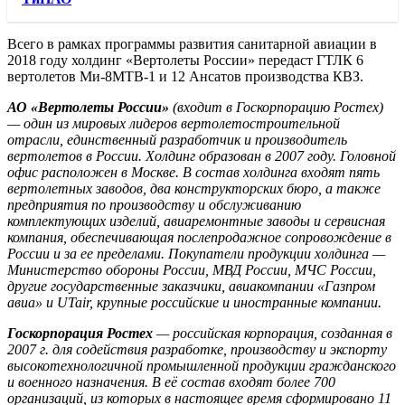
Всего в рамках программы развития санитарной авиации в
2018 году холдинг «Вертолеты России» передаст ГТЛК 6
вертолетов Ми-8МТВ-1 и 12 Ансатов производства КВЗ.
АО «Вертолеты России»
(входит в Госкорпорацию Ростех)
— один из мировых лидеров вертолетостроительной
отрасли, единственный разработчик и производитель
вертолетов в России. Холдинг образован в 2007 году. Головной
офис расположен в Москве. В состав холдинга входят пять
вертолетных заводов, два конструкторских бюро, а также
предприятия по производству и обслуживанию
комплектующих изделий, авиаремонтные заводы и сервисная
компания, обеспечивающая послепродажное сопровождение в
России и за ее пределами. Покупатели продукции холдинга —
Министерство обороны России, МВД России, МЧС России,
другие государственные заказчики, авиакомпании «Газпром
авиа» и UTair, крупные российские и иностранные компании.
Госкорпорация Ростех
— российская корпорация, созданная в
2007 г. для содействия разработке, производству и экспорту
высокотехнологичной промышленной продукции гражданского
и военного назначения. В её состав входят более 700
организаций, из которых в настоящее время сформировано 11