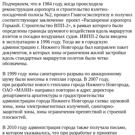
Подчеркнем, что в 1984 году, когда происходила
реконструкция аэропорта и строительство взлетно-
посадочной полосы №2, прошел Главгосэкспертизу и получил
соответствующее заключение проект «Расширение аэропорта
Горький. Строительство ВПП-2», в рамках которого были
определены границы шумового воздействия вдоль маршрутов
взлетов и посадки воздушных судов. ИВПП-2 была введена
в эксплуатацию в 1996 году. Тогда же в городскую
администрацию г. Нижнего Новгорода был направлен пакет
документов, в которых зоны ограничения жилой застройки
вдоль стандартных маршрутов полетов были четко
обозначены.
В 1999 году зоны санитарного разрыва по авиационному
шуму были внесены в генплан города. В 2007 году,
при разработке нового генплана города Нижнего Новгорода,
ОАО «МАНН» направил повторно в адрес директора
департамента архитектуры и градостроительства
администрации города Нижнего Новгорода схемы: шумовой
зоны, зоны электромагнитных излучений, санитарно-
защитной зоны, зоны ограничения препятствий и строений
плоскостей.
В 2010 году администрация города также получала письмо,
в котором указывалось, что при разработке и принятии