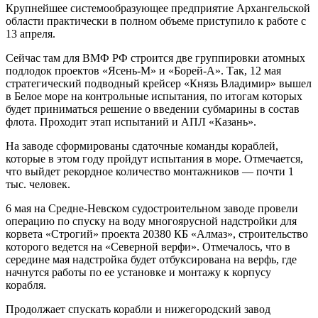
Крупнейшее системообразующее предприятие Архангельской
области практически в полном объеме приступило к работе с
13 апреля.
Сейчас там для ВМФ РФ строится две группировки атомных
подлодок проектов «Ясень-М» и «Борей-А». Так, 12 мая
стратегический подводный крейсер «Князь Владимир» вышел
в Белое море на контрольные испытания, по итогам которых
будет приниматься решение о введении субмарины в состав
флота. Проходит этап испытаний и АПЛ «Казань».
На заводе сформированы сдаточные команды кораблей,
которые в этом году пройдут испытания в море. Отмечается,
что выйдет рекордное количество монтажников — почти 1
тыс. человек.
6 мая на Средне-Невском судостроительном заводе провели
операцию по спуску на воду многоярусной надстройки для
корвета «Строгий» проекта 20380 КБ «Алмаз», строительство
которого ведется на «Северной верфи». Отмечалось, что в
середине мая надстройка будет отбуксирована на верфь, где
начнутся работы по ее установке и монтажу к корпусу
корабля.
Продолжает спускать корабли и нижегородский завод