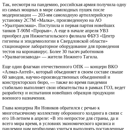
Так, несмотря на пандемию, российская армия получила одну
из самых мощных в мире самоходных пушек после
модернизации — 203-мм самоходную артиллерийскую
установку 2С7М «Малка», произведенную на АО
«Уралтрансмаш». Поступила и первая партия новейших
танков Т-90М «Прорыв». А еще в начале апреля УВЗ
приобрел для Нижнетагильского филиала ФБУЗ «Центр
гигиены и эпидемиологии в Свердловской области»
стационарное лабораторное оборудование для проведения
тестов на коронавирус. Более 30 тысяч работников
«Уралвагонзавода» — жители Нижнего Тагила.
Еще один флагман отечественного ОПК — концерн ВКО
«Алмаз-Антей», который объединяет в своем составе свыше
60 заводов, научно-производственных объединений и
конструкторских бюро, — также во время пандемии
стабильно выполняет свои обязательства в рамках ГОЗ, ведет
разработку и испытания новейших образцов продукции
военного назначения.
Глава концерна Ян Новиков обратился с речью к
многотысячному коллективу оборонного холдинга в связи с
его 18-летием в апреле: «В это непростое для страны, да и
всего мира время, в условиях экономического кризиса и
пандемии нам необходимо учиться выполнять поставленные