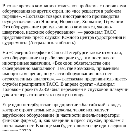
В то же время в компаниях отмечают проблемы с поставками
оборудования из других стран, но «все решается в рабочем
порядке». «Поставки товаров иностранного производства
осуществлялись из Японии, Норвегии, Хорватии, Германии.
Это оборудование пропульсивного комплекса, якорно-
швартовое, насосное оборудование», — рассказал ТАСС
представитель пресс-службы Южного центра судостроения и
судоремонта (Астраханская область).
На «Северной верфи» в Санкт-Петербурге также отметили,
что оборудование на рыболовецкие суда им поставляют
иностранные заказчики. «Все свои обязательства они
своевременно выполняют. Там, где возможно, применяем
импортозамещение, но у части оборудования пока нет
отечественных аналогов», — рассказала представитель пресс-
службы предприятия ТАСС. В апреле фрегат «Адмирал
Головко» проекта 22350 был перемещен в спусковой плавучий
док и теперь готовится к спуску на воду.
Еще одно петербургское предприятие «Балтийский завод»,
которое строит атомные ледоколы, также использует
зарубежное оборудование (в частности дизель-генераторы
финской фирмы), и, как заверили в пресс-службе, проблем с
поставками нет. В конце мая будет заложен еще один ледокол
проекта 22220.