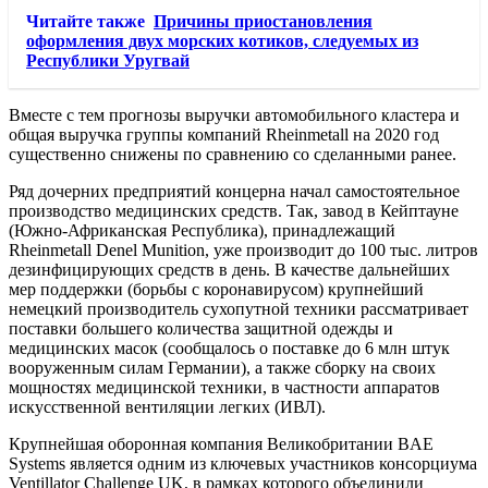
Читайте также
Причины приостановления
оформления двух морских котиков, следуемых из
Республики Уругвай
Вместе с тем прогнозы выручки автомобильного кластера и
общая выручка группы компаний Rheinmetall на 2020 год
существенно снижены по сравнению со сделанными ранее.
Ряд дочерних предприятий концерна начал самостоятельное
производство медицинских средств. Так, завод в Кейптауне
(Южно-Африканская Республика), принадлежащий
Rheinmetall Denel Munition, уже производит до 100 тыс. литров
дезинфицирующих средств в день. В качестве дальнейших
мер поддержки (борьбы с коронавирусом) крупнейший
немецкий производитель сухопутной техники рассматривает
поставки большего количества защитной одежды и
медицинских масок (сообщалось о поставке до 6 млн штук
вооруженным силам Германии), а также сборку на своих
мощностях медицинской техники, в частности аппаратов
искусственной вентиляции легких (ИВЛ).
Крупнейшая оборонная компания Великобритании BAE
Systems является одним из ключевых участников консорциума
Ventillator Challenge UK, в рамках которого объединили