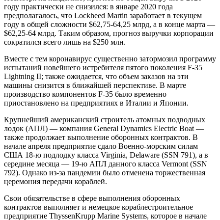
году практически не снизился: в январе 2020 года
предполагалось, что Lockheed Martin заработает в текущем
году в общей сложности $62,75-64,25 млрд, а в конце марта —
$62,25-64 млрд. Таким образом, прогноз выручки корпорации
сократился всего лишь на $250 млн.
Вместе с тем коронавирус существенно затормозил программу
испытаний новейшего истребителя пятого поколения F-35
Lightning II; также ожидается, что объем заказов на эти
машины снизится в ближайшей перспективе. В марте
производство компонентов F-35 было временно
приостановлено на предприятиях в Италии и Японии.
Крупнейший американский строитель атомных подводных
лодок (АПЛ) — компания General Dynamics Electric Boat —
также продолжает выполнение оборонных контрактов. В
начале апреля предприятие сдало Военно-морским силам
США 18-ю подлодку класса Virginia, Delaware (SSN 791), а в
середине месяца — 19-ю АПЛ данного класса Vermont (SSN
792). Однако из-за пандемии было отменена торжественная
церемония передачи кораблей.
Свои обязательстве в сфере выполнения оборонных
контрактов выполняет и немецкое кораблестроительное
предприятие ThyssenKrupp Marine Systems, которое в начале