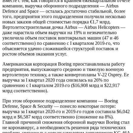
Вместе с тем, как говорится в крайнем ежеквартальном отчете
компании, выручка оборонного подразделения — Airbus
Defence and Space — осталась достаточно стабильной, более
того, предприятия этого подразделения получили несколько
новых заказов общей стоимостью порядка €1,7 млрд.
Вертолетостроительная дочка Airbus — Airbus Helicopters —
даже нарастила объем выручки на 19% и незначительно
увеличила объем поставок винтокрылых машин (47 и 46
соответственно) по сравнению с I кварталом 2019-го, что
объясняется удачно сложившейся структурой поставок и
ростом объемов оказания услуг.
Американская корпорация Boeing приостанавливала работу
предприятия, выпускающего среднюю и тяжелую военную
вертолетную технику, а также конвертопланы V-22 Osprey. Ее
выручка за I квартал 2020 года снизилась на 26% по
сравнению с I кварталом 2019-го ($16,908 млрд и $22,917
млрд соответственно).
При этом оборонное подразделение компании — Boeing
Defense, Space & Security — понесло некоторые потери:
выручка за I квартал 2020-го и 2019-го годов составила $6,042
млрд и $6,587 млрд соответственно (снижение на 8%).
Главной причиной снижения оборонной выручки Boeing стал
не коронавирус, а необходимость решения ряда технических
проблем, связанных с новым самолетом-заправщиком KC-46A