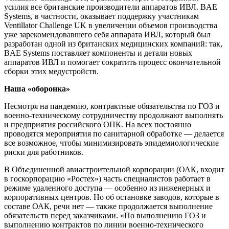
усилия все британские производители аппаратов ИВЛ. BAE
Systems, в частности, оказывает поддержку участникам
Ventillator Challenge UK в увеличении объемов производства
уже зарекомендовавшего себя аппарата ИВЛ, который был
разработан одной из британских медицинских компаний: так,
BAE Systems поставляет компоненты и детали новых
аппаратов ИВЛ и помогает сократить процесс окончательной
сборки этих медустройств.
Наша «оборонка»
Несмотря на пандемию, контрактные обязательства по ГОЗ и
военно-техническому сотрудничеству продолжают выполнять
и предприятия российского ОПК. На всех постоянно
проводятся мероприятия по санитарной обработке — делается
все возможное, чтобы минимизировать эпидемиологические
риски для работников.
В Объединенной авиастроительной корпорации (ОАК, входит
в госкорпорацию «Ростех») часть специалистов работает в
режиме удаленного доступа — особенно из инженерных и
корпоративных центров. Но об остановке заводов, которые в
составе ОАК, речи нет — также продолжается выполнение
обязательств перед заказчиками. «По выполнению ГОЗ и
выполнению контрактов по линии военно-технического