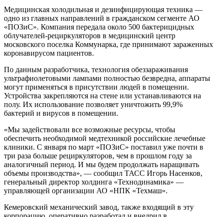
Медицинская холодильная и дезинфицирующая техника —
одно из главных направлений в гражданском сегменте АО
«ПОЗиС». Компания передала около 500 бактерицидных
облучателей-рециркуляторов в медицинский центр
московского поселка Коммунарка, где принимают зараженных
коронавирусом пациентов.
По данным разработчика, технология обеззараживания
ультрафиолетовыми лампами полностью безвредна, аппараты
могут применяться в присутствии людей в помещении.
Устройства закрепляются на стене или устанавливаются на
полу. Их использование позволяет уничтожить 99,9%
бактерий и вирусов в помещении.
«Мы задействовали все возможные ресурсы, чтобы
обеспечить необходимой медтехникой российские лечебные
клиники. С января по март «ПОЗиС» поставил уже почти в
три раза больше рециркуляторов, чем в прошлом году за
аналогичный период. И мы будем продолжать наращивать
объемы производства», — сообщил ТАСС Игорь Насенков,
генеральный директор холдинга «Технодинамика» —
управляющей организации АО «НПК «Техмаш».
Кемеровский механический завод, также входящий в эту
корпорацию, оперативно разработал и внедрил в