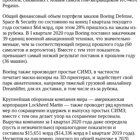
Pegasus.
Общий финансовый объем портфеля заказов Boeing Defense,
Space & Security по состоянию на конец I квартала текущего
года составил $64 млрд, при этом 28% пришлось на заказы из-
за рубежа. В I квартале 2020 года Boeing поставил заказчикам
39 единиц военной авиационной техники, что значительно
меньше, чем за соответствующий период прошлого года (60
самолетов и вертолетов). Вместе с тем этот показатель
превышает самый низкий результат поставок в прошлом году
(36 машин).
Boeing также производит простые СИМЗ, в частности
печатает маски-визоры на 3D-принтерах, и задействует свой
парк авиатехники, например тяжелый грузовой авиалайнер
Dreamlifter, для их доставки, в том числе из-за рубежа.
Крупнейшая оборонная компания мира — американская
корпорация Lockheed Martin — также проводит ряд крупных
мер по сокращению издержек и выпуску простых СИМЗ;
вместе с тем она делает упор на сохранение персонала.
Выручка компании за I квартал 2020 года даже опередила
(пусть и незначительно) прошлогодние показатели и
составила $15,651 млрд ($14,336 млрд в I квартале 2019 года).
Несмотря на пандемию, прогноз по общей выручке в 2020