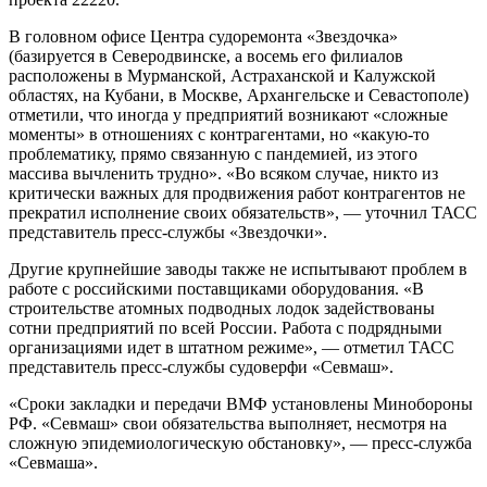
В головном офисе Центра судоремонта «Звездочка»
(базируется в Северодвинске, а восемь его филиалов
расположены в Мурманской, Астраханской и Калужской
областях, на Кубани, в Москве, Архангельске и Севастополе)
отметили, что иногда у предприятий возникают «сложные
моменты» в отношениях с контрагентами, но «какую-то
проблематику, прямо связанную с пандемией, из этого
массива вычленить трудно». «Во всяком случае, никто из
критически важных для продвижения работ контрагентов не
прекратил исполнение своих обязательств», — уточнил ТАСС
представитель пресс-службы «Звездочки».
Другие крупнейшие заводы также не испытывают проблем в
работе с российскими поставщиками оборудования. «В
строительстве атомных подводных лодок задействованы
сотни предприятий по всей России. Работа с подрядными
организациями идет в штатном режиме», — отметил ТАСС
представитель пресс-службы судоверфи «Севмаш».
«Сроки закладки и передачи ВМФ установлены Минобороны
РФ. «Севмаш» свои обязательства выполняет, несмотря на
сложную эпидемиологическую обстановку», — пресс-служба
«Севмаша».