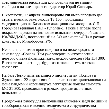
сотрудничества рисков для корпорации мы не видим», —
сообщал в начале апреля гендиректор Юрий Слюсарь.
В частности, 23 апреля Минобороны РФ было передано два
стратегических ракетоносца Ту-160, прошедших
модернизацию на Казанском авиационном заводе им. С.П.
Горбунова (филиал ПАО «Туполев»). Также в апреле после
покраски передан на плановые испытания очередной самолет
Ил-76МД-90А, построенный на АО «Авиастар-СП» в рамках
контракта с Минобороны РФ.
Не останавливается производство и на нижегородском
авиазаводе «Сокол». Там уже завершено изготовление
первого отсека фюзеляжа гражданского самолета Ил-114-300.
Всего же на авиазаводе будет изготовлено семь отсеков
фюзеляжа.
На базе Летно-испытательного института им. Громова в
Жуковском с 22 апреля возобновились после приостановки на
фоне пандемии коронавируса регулярные полеты самолета
МС-21-300, проводимые в рамках программы летных
испытаний.
Продолжает работу для выполнения ключевых задач по линии
гособоронзаказа и военно-технического сотрудничества