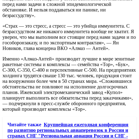
перед нами задачи в сложной эпидемиологической
обстановке. И нельзя поддаваться ни панике, ни
безрассудству».
«Страх — это стресс, а стресс — это убийца иммунитета. С
безрассудством же никакого иммунитета вообще не хватит. Я
уверен, что мы выполним все стоящие перед нами задачи и по
гособоронзаказу, и по экспортным контрактам», — Ян
Новиков, глава концерна ВКО «Алмаз — Антей».
Именно «Алмаз-Антей» производит лучшие в мире зенитные
ракетные системы и комплексы — семейства «Тор», «Бук»,
С-300, С-350, С-400 и перспективные С-500. На предприятиях
холдинга трудятся свыше 130 тыс. человек, продукция стоит
на вооружении более чем в 50 странах мира. «Сложившиеся
обстоятельства не повлияют на исполнение долгосрочных
планов. Ижевский электромеханический завод «Купол»
планирует выполнить все обязательства перед заказчиками»,
— подчеркнули в пресс-службе оборонного предприятия,
который производит комплексы «Тор».
Читайте также
Крупнейшая ежегодная конференция
по развитию региональных авиаперевозок в России и
странах СНГ "Региональная авиация России и СНГ -