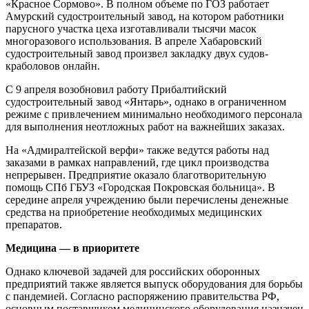
«Красное Сормово». В полном объеме по ГОЗ работает
Амурский судостроительный завод, на котором работники
парусного участка цеха изготавливали тысячи масок
многоразового использования. В апреле Хабаровский
судостроительный завод произвел закладку двух судов-
краболовов онлайн.
С 9 апреля возобновил работу Прибалтийский
судостроительный завод «Янтарь», однако в ограниченном
режиме с привлечением минимально необходимого персонала
для выполнения неотложных работ на важнейших заказах.
На «Адмиралтейской верфи» также ведутся работы над
заказами в рамках направлений, где цикл производства
непрерывен. Предприятие оказало благотворительную
помощь СПб ГБУЗ «Городская Покровская больница». В
середине апреля учреждению были перечислены денежные
средства на приобретение необходимых медицинских
препаратов.
Медицина — в приоритете
Однако ключевой задачей для российских оборонных
предприятий также является выпуск оборудования для борьбы
с пандемией. Согласно распоряжению правительства РФ,
основным поставщиком медицинского оборудования назначен