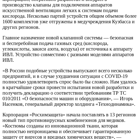
производство клапаны для подключения аппаратов
искусственной вентиляции легких к системам подачи
кислорода. Несколько партий устройств общим объемом более
1600 комплектов уже отгружены в медучреждения Кузбасса и
других регионов.
Главное назначение новой клапанной системы — безопасная
и бесперебойная подача газовых сред (кислорода,
углекислоты, закиси азота, воздуха) от источника к аппарату
ИВЛ. Устройство совместимо с разными моделями аппаратов
ИВЛ.
«В России подобные устройства выпускают всего несколько
предприятий, и в случае ухудшения ситуации с COVID-19
полностью удовлетворить спрос было бы сложно. Нам удалось
в кратчайшие сроки провести испытания новой разработки и
получить декларацию о соответствии требованиям ТР ТС
010/2011 «О безопасности машин и оборудования», — Игорь
Насенков, генеральный директор холдинга «Технодинамика».
Корпорация «Росхимзащита» начала поставлять в 13 регионов
новый тип противовирусных комбинезонов для медиков.
«Костюмы созданы из инновационной ткани, которая
полностью непроницаема и обеспечивает гарантированную
защиту от вирусов и вредных химических веществ», —