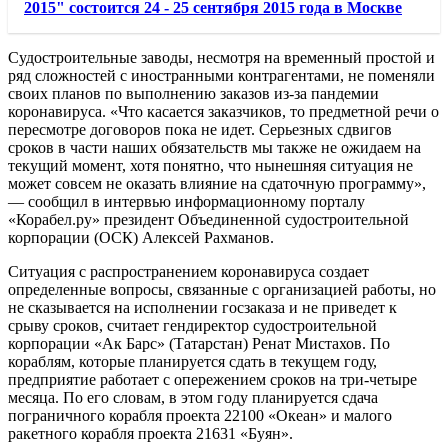
2015" состоится 24 - 25 сентября 2015 года в Москве
Судостроительные заводы, несмотря на временный простой и
ряд сложностей с иностранными контрагентами, не поменяли
своих планов по выполнению заказов из-за пандемии
коронавируса. «Что касается заказчиков, то предметной речи о
пересмотре договоров пока не идет. Серьезных сдвигов
сроков в части наших обязательств мы также не ожидаем на
текущий момент, хотя понятно, что нынешняя ситуация не
может совсем не оказать влияние на сдаточную программу»,
— сообщил в интервью информационному порталу
«Корабел.ру» президент Объединенной судостроительной
корпорации (ОСК) Алексей Рахманов.
Ситуация с распространением коронавируса создает
определенные вопросы, связанные с организацией работы, но
не сказывается на исполнении госзаказа и не приведет к
срыву сроков, считает гендиректор судостроительной
корпорации «Ак Барс» (Татарстан) Ренат Мистахов. По
кораблям, которые планируется сдать в текущем году,
предприятие работает с опережением сроков на три-четыре
месяца. По его словам, в этом году планируется сдача
пограничного корабля проекта 22100 «Океан» и малого
ракетного корабля проекта 21631 «Буян».