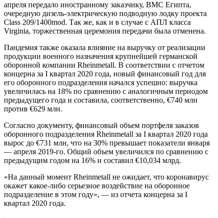
апреля передало иностранному заказчику, ВМС Египта,
очередную дизель-электрическую подводную лодку проекта
Class 209/1400mod. Так же, как и в случае с АПЛ класса
Virginia, торжественная церемония передачи была отменена.
Пандемия также оказала влияние на выручку от реализации
продукции военного назначения крупнейшей германской
оборонной компании Rheinmetall. В соответствии с отчетом
концерна за I квартал 2020 года, новый финансовый год для
его оборонного подразделения начался успешно: выручка
увеличилась на 18% по сравнению с аналогичным периодом
предыдущего года и составила, соответственно, €740 млн
против €629 млн.
Согласно документу, финансовый объем портфеля заказов
оборонного подразделения Rheinmetall за I квартал 2020 года
вырос до €731 млн, что на 30% превышает показатели января
— апреля 2019-го. Общий объем увеличился по сравнению с
предыдущим годом на 16% и составил €10,034 млрд.
«На данный момент Rheinmetall не ожидает, что коронавирус
окажет какое-либо серьезное воздействие на оборонное
подразделение в этом году», — из отчета концерна за I
квартал 2020 года.