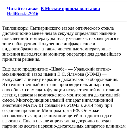
Читайте также
В Москве прошла выставка
HeliRussia-2016
Тепловизоры Лыткаринского завода оптического стекла
дистанционно менее чем за секунду определяют наличие
повышенной температуры тела у человека, находящегося в
зоне наблюдения. Полученное инфракрасное и
видеоизображение, а также численные температурные
значения выводятся на монитор оператора для дальнейшего
принятия решения.
Еще одно предприятие «Швабе» — Уральский оптико-
механический завод имени Э.С. Яламова (УОМЗ) —
выпускает линейку наркозно-дыхательного оборудования.
Это единственный в стране производитель аппаратов,
способных совмещать функции искусственной вентиляции
легких, наркоза и комплексного мониторинга дыхательной
смеси. Многофункциональный аппарат ингаляционной
анестезии МАИА-01 создали на УОМЗ в 2014 году при
софинансировании Минпромторга РФ. Он может
использоваться при реанимации детей от одного года и
взрослых. Еще в начале апреля завод досрочно передал
партию из десяти наркозно-дыхательных аппаратов клиникам