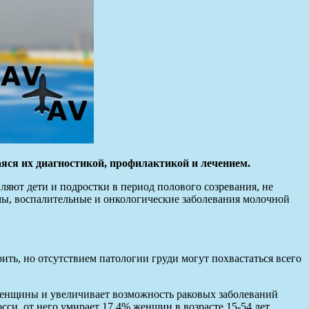
ся их диагностикой, профилактикой и лечением.
яют дети и подростки в период полового созревания, не
ы, воспалительные и онкологические заболевания молочной
ить, но отсутствием патологии груди могут похвастаться всего
 женщины и увеличивает возможность раковых заболеваний
си, от него умирает 17,4% женщин в возрасте 15-54 лет.