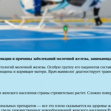
нкции и причины заболеваний молочной железы, занимающая
тологий молочной железы. Особую группу его пациентов составл
енщины и кормящие матери. Врач-маммолог диагностирует травм
 женского населения страны стремительно растет. Сложно повер
ональных препаратов — все это плохо сказывается на здоровье
среди злокачественных новообразований женского населения Рос